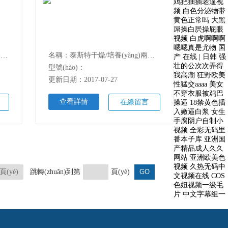
名稱：泰斯特電熱鼓風(fēng)干燥箱101-0A-現(xiàn)貨優(yōu)惠
名稱：泰斯特干燥/培養(yǎng)兩用箱GP-230BE-參數(shù)價(jià)格表
型號(hào)：
更新日期：2017-07-27
查看詳情
在線留言
頁(yè)
跳轉(zhuǎn)到第
頁(yè)